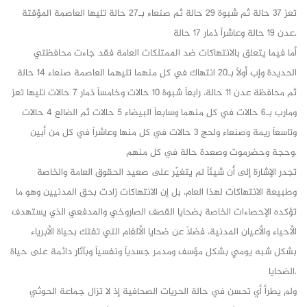
تعز 37 حالة ثم شبوة 29 حالة ثم صنعاء بـ27 حالة تليها العاصمة المؤقتة
عدن 19 حالة وعاشراً ذمار 17 حالة.
أما فيما يتعلق بالانتهاكات ضد الممتلكات العامة فقد جاءت محافظتي
الحديدة وإب أولاً بـ20 انتهاك في كلٍ منهما تليهما العاصمة صنعاء 14 حالة
ثم محافظة عدن 11 حالة، رابعاً شبوة 10 حالات وخامساً ذمار 7 حالات تليها تعز
ومارب بـ6 حالات في كلٍ منهما وسابعاً البيضاء 5 حالات ثم الضالع 4 حالات
وتاسعاً ريمة وصنعاء ولحج 3 حالات في كل منها وعاشراً في كل من أبين
وحجة وحضرموت وصعدة حالة في كل منهم.
تجدر الإشارة إلى أن شيئاً لم يتغيّر على صعيد الحقوق العامة والخاصة
وطبيعة الانتهاكات لهذا العام، بل إن الانتهاكات زادت بحق المدنيين وهو ما
تؤكده الإحصاءات الخاصة بضحايا القصف الصاروخي والمدفعي الذي يستهدف
الأحياء والأعيان المدنية، فضلاً عن ضحايا الألغام التي تفتك بحياة الأبرياء
بشكل شبه يومي بشكل مؤسف ومدمر جسدياً ونفسياً وبآثارٍ دائمة على حياة
الضحايا.
ولم يطرأ أي تحسن في حالة الحريات الصحافية إذ لا تزال جماعة الحوثي