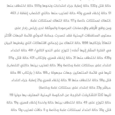
حالة قتل و532 حالة إصابة جراء اعتداءات ونحوها و555 حالة اختطاف منها
51 حالة إخفاء قسري و43 حالة تعذيب منها حالتي اغتصاب إضافة لـ 463
انتهاك لممتلكات خاصة و117 حالة انتهاك لممتلكات عامة.
ومن واقع الأرقام والإحصاءات المرصودة والموثقة لدى رايتس رادار على
مستوى المحافظات اليمنية فقد تصدرت جماعة الحوثي قائمة الجهات الأكثر
انتهاكاً بارتكابها 1898 حالة انتهاك من إجمالي الانتهاكات التي يغطيها البيان
في الفترة المشار إليها أعلاه ( تتوزع على النحو التالي/ 481 حالة اعتداء،
و439 حالة اختطاف منها 31 حالة إخفاء قسري، وارتكاب 431 حالة قتل، و511
اعتداء على ممتلكات عامة وخاصة و36 حالة تعذيب بينها حالتي اغتصاب)،
تليها في قائمة المنتهكين جهات مجهولة بـ189 حالة ( بارتكاب 86 حالة
قتل و58 حالة اختطاف منها 18 حالة إخفاء قسري و21 إصابة جراء اعتداء
مباشر و23 حالة اعتداء على ممتلكات عامة وخاصة).
تليها ثالثاً التشكيلات الخارجة عن الحكومة اليمنية المعترف بها دوليا 119
حالة تتوزع على 49 حالة اختطاف بينها حالة واحدة إخفاء قسري، و19 حالة
قتل، و33 حالة اعتداء لممتلكات عامة وخاصة و 5 حالات تعذيب و13 حالة