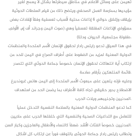
تهيمن على وسائل الاعلام في مناطق سيطرتها بشكل لا يسمح لغير
مؤيديها بممارسة العمل الصحفي ويتضح ذلك من قيام السلطات الحوثية
بإيقاف وإغلاق حوالي 6 إذاعات محلية لأسباب تعسفية وفقاً لإفادات بعض
مسؤولي الإذاعات المغلقة تعسفياً وهي (صوت اليمن وجراند أف إم، الأولى،
طفولة مجتمعية، الديوان، ودلتا).
في هذا السياق تدعو رايتس رادار لحقوق الإنسان الأمم المتحدة والمنظمات
الدولية المعنية لمزيد من الضغوط على أطراف الصراع في اليمن للحد من
ارتكاب أية انتهاكات لحقوق الإنسان خصوصاً جماعة الحوثي التي تتصدر
قائمة المنتهكين بأرقام صادمة.
وعليه فإنه يتعين على مبعوث الأمم المتحدة إلى اليمن هانس غروندبرغ
الاضطلاع بدور حقيقي تجاه كافة الأطراف بما يضمن الحد من استهداف
المدنيين وتجنيبهم ويلات الحرب.
كما تدعو المنظمات الدولية المعنية بالسلامة النفسية التدخل عملياً
للتعامل مع التداعيات الصحية والنفسية التي خلفتها الحرب على ملايين
المدنيين خصوصاً الفئات الأشد ضعفاً كالنساء والأطفال والعاجزين وكبار السن.
وتطالب رايتس رادار جماعة الحوثي بالتوقف فوراً عن ارتكاب كل اشكال