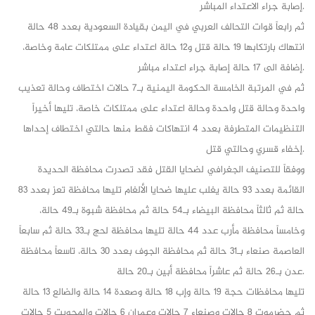
إصابة جراء الاعتداء المباشر.
ثم رابعاً قوات التحالف العربي في اليمن بقيادة السعودية بعدد 48 حالة
انتهاك بارتكابها 19 حالة قتل و12 حالة اعتداء على ممتلكات عامة وخاصة،
إضافة الى 17 حالة إصابة جراء اعتداء مباشر.
ثم في المرتبة الخامسة الحكومة اليمنية بـ7 حالات اختطاف وحالة تعذيب
واحدة وحالة قتل واحدة وحالة اعتداء على ممتلكات خاصة، تليها أخيراً
التنظيمات المتطرفة بعدد 4 انتهاكات فقط منها حالتي اختطاف إحداها
إخفاء قسري وحالتي قتل.
ووفقاً للتصنيف الجغرافي لضحايا القتل فقد تصدرت محافظة الحديدة
القائمة بعدد 93 حالة يغلب عليها ضحايا الألغام تليها محافظة تعز بعدد 83
حالة ثم ثالثاً محافظة البيضاء بـ54 حالة ثم محافظة شبوة بـ49 حالة،
وخامساً محافظة مأرب عدد 44 حالة تليها محافظة لحج بـ33 حالة ثم سابعاً
العاصمة صنعاء بـ31 حالة ثم محافظة الجوف بعدد 30 حالة، تاسعاً محافظة
عدن بـ26 حالة ثم عاشراً محافظة أبين بـ20 حالة.
تليها محافظات حجة 19 حالة وإب 18 حالة وصعدة 14 حالة والضالع 13 حالة
ثم حضرموت 8 حالات وصنعاء 7 حالات وعمران 6 حالات والمحويت 5 حالات