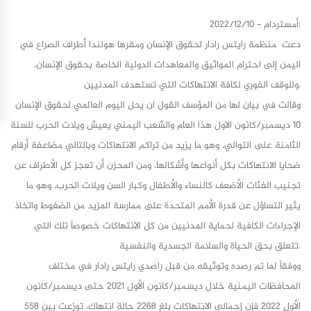
أمستردام - 2022/12/10:
دعت منظمة رايتس رادار لحقوق الإنسان ومقرها هولندا أطراف الصراع في
اليمن إلى احترام المواثيق والمعاهدات الدولية الخاصة بحقوق الإنسان،
وللوقف الفوري لكافة الانتهاكات التي تستهدف المدنيين.
وقالت في بيان لها من المؤسف القول ان يحل اليوم العالمي لحقوق الإنسان
10 ديسمبر/كانون الاول هذا العام والشعب اليمني يعيش ويلات الحرب للسنة
الثامنة على التوالي، وهو ما يزيد من تراكم الانتهاكات وبالتالي مضاعفة أرقام
ضحايا الانتهاكات بكل أنواعها وأشكالها، ومن المحزن أن تعجز كل الأطراف عن
تجنيب الفئات الأضعف كالنساء والأطفال وكبار السن ويلات الحرب، وهو ما
يثير التساؤل عن قدرة الأمم المتحدة على ممارسة المزيد من الضغوط واتخاذ
الإجراءات الكافية لحماية المدنيين من كل الانتهاكات خصوصاً تلك التي
تتعلق بحق الحياة والسلامة الجسدية والنفسية.
ووفقاً لما تم رصده وتوثيقه من قبل راصدي رايتس رادار في مختلف
المحافظات اليمنية خلال ديسمبر/كانون الأول 2021 حتى ديسمبر/كانون
الأول 2022 فإن إجمالي الانتهاكات بلغ 2268 حالة انتهاك، توزعت بين 558