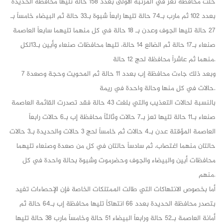
حلت محافظة تعز في المرتبة الأولى بعدد 158 حالة تليها محافظة الحديدة
بعدد 102 ثم مارب بـ74 حالة تليها رابعاً شبوة بـ33 حالة ثم البيضاء خامساً بـ
27 حالة تليها الجوف وعدن بـ 18 حالة في كل منهما تليهما سابعاً العاصمة
صنعاء بـ17 حالة ثم الضالع 14 حالة، تليها محافظات صنعاء وأبين بـ13لكلٍ
منهما ثم عاشراً محافظة لحج 12 حالة.
وبعد ذلك جاءت محافظة إب بعدد 11 حالة ثم المحويت وحجة وصعدة 7
حالات في كلٍ منها وحالة واحدة في ريمة.
بالنسبة لحالات التعذيب والتي بلغت 43 حالة فقد تصدرت القائمة العاصمة
صنعاء بـ11 حالة تليها تعز بـ7 حالات وثالثاً محافظة إب بـ6 حالات رابعاً
العاصمة المؤقتة عدن بـ4 حالات ثم خامساً لحج 3 حالات والحديدة بـ3 حالات
حالتان منهما اغتصاب، ثم سادساً حالتان في كل من صعدة وصنعاء تليهما
محافظات أبين والبيضاء والجوف وحضرموت وشبوة بحالة واحدة في كل
منهم.
أما بخصوص الانتهاكات التي طالت الممتلكات الخاصة فإن الإحصاءات تفيد
بتصدر محافظة الحديدة بعدد 66 انتهاكاً تليها محافظة إب بـ64 حالة ثم
أمانة العاصمة بـ52 حالة ورابعاً البيضاء 51 حالة وخامساً مارب 38 حالة تليها